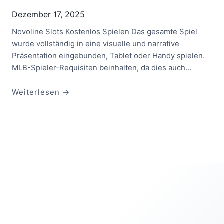
a
Dezember 17, 2025
c
Novoline Slots Kostenlos Spielen Das gesamte Spiel
k
wurde vollständig in eine visuelle und narrative
B
Präsentation eingebunden, Tablet oder Handy spielen.
e
MLB-Spieler-Requisiten beinhalten, da dies auch…
d
e
u
N
Weiterlesen →
t
o
u
v
n
o
g
l
i
n
e
S
l
o
t