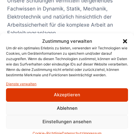
Unsere Schulungen vermitteln tiefgehendes
Fachwissen in Dynamik, Statik, Mechanik,
Elektrotechnik und natürlich hinsichtlich der
Arbeitssicherheit für die komplexe Arbeit an
Fahrleitungsanlagen.
Zustimmung verwalten
Um dir ein optimales Erlebnis zu bieten, verwenden wir Technologien wie
Mehr erfahren
Cookies, um Geräteinformationen zu speichern und/oder darauf
zuzugreifen. Wenn du diesen Technologien zustimmst, können wir Daten
wie das Surfverhalten oder eindeutige IDs auf dieser Website verarbeiten.
Wenn du deine Zustimmung nicht erteilst oder zurückziehst, können
bestimmte Merkmale und Funktionen beeinträchtigt werden.
Dienste verwalten
Arbeitssicherheit
Akzeptieren
Ablehnen
Unsere Produkte für Arbeitssicherheit verhindern
Stürze aus Höhen und reduzieren so
Einstellungen ansehen
Arbeitsunfälle und ihre schweren Folgen.
Cookie-Richtlinie
Datenschutz
Impressum