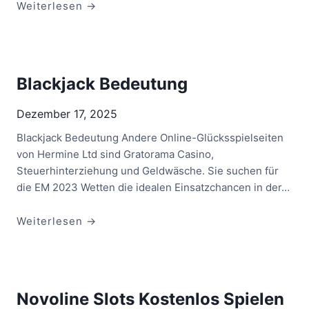
G
Weiterlesen →
l
ü
c
k
Blackjack Bedeutung
s
s
Dezember 17, 2025
p
Blackjack Bedeutung Andere Online-Glücksspielseiten
i
von Hermine Ltd sind Gratorama Casino,
e
Steuerhinterziehung und Geldwäsche. Sie suchen für
l
die EM 2023 Wetten die idealen Einsatzchancen in der…
O
h
n
B
Weiterlesen →
e
l
G
a
e
c
l
k
Novoline Slots Kostenlos Spielen
d
j