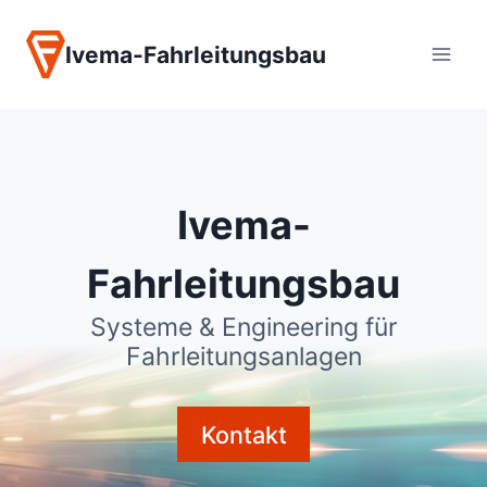
Zum
Inhalt
Ivema-Fahrleitungsbau
springen
Ivema-
Fahrleitungsbau
Systeme & Engineering für
Fahrleitungsanlagen
Kontakt